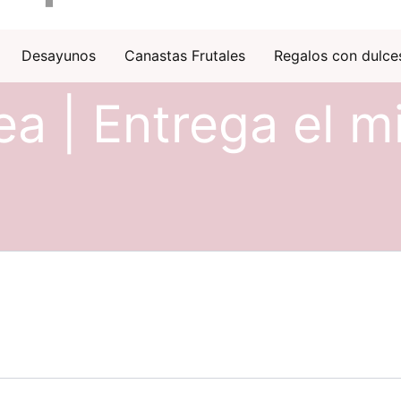
Desayunos
Canastas Frutales
Regalos con dulce
ea | Entrega el m