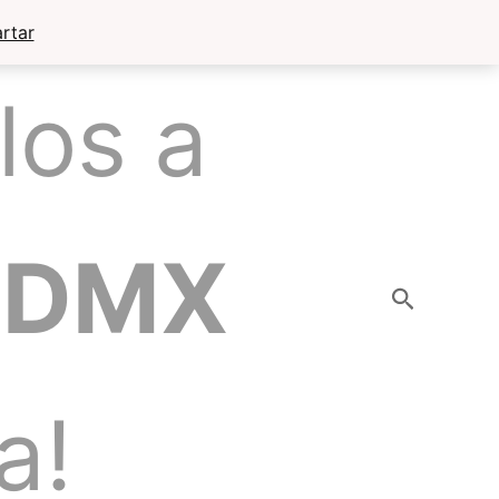
rtar
los a
CDMX
Buscar
a!