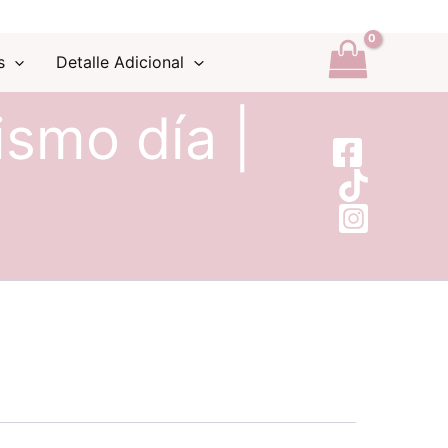
s
Detalle Adicional
ismo día |