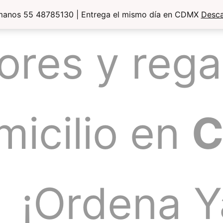
manos 55 48785130 | Entrega el mismo día en CDMX
Desca
lores y rega
micilio en
¡Ordena Y