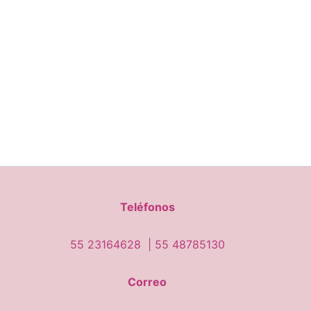
Teléfonos
55 23164628 |
55 48785130
Correo