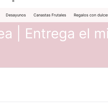
Desayunos
Canastas Frutales
Regalos con dulce
ea | Entrega el m