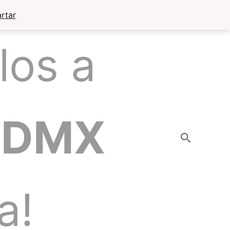
rtar
los a
CDMX
Buscar
a!