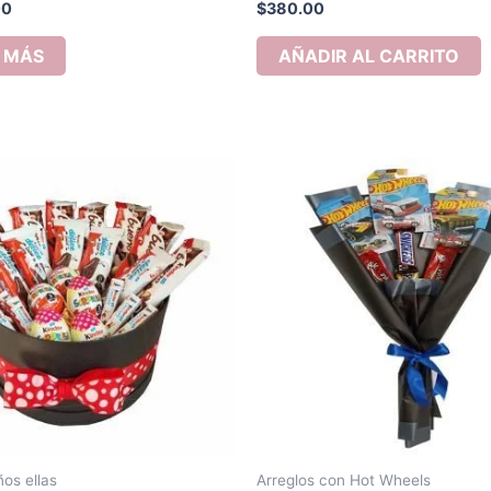
00
$
380.00
 MÁS
AÑADIR AL CARRITO
os ellas
Arreglos con Hot Wheels