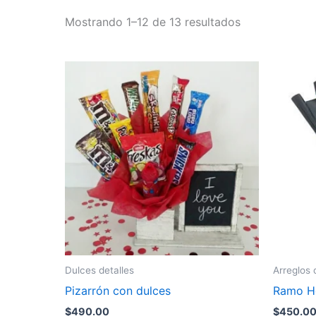
Ordenado
Mostrando 1–12 de 13 resultados
por
popularidad
Dulces detalles
Arreglos
Pizarrón con dulces
Ramo H
$
490.00
$
450.0