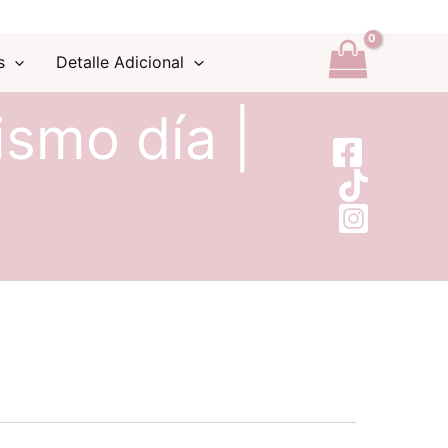
s
Detalle Adicional
ismo día |