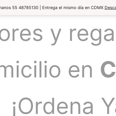
manos 55 48785130 | Entrega el mismo día en CDMX
Desca
lores y rega
micilio en
¡Ordena Y