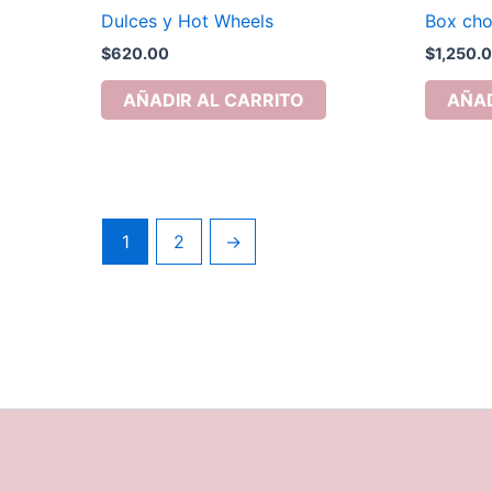
Dulces y Hot Wheels
Box cho
$
620.00
$
1,250.
AÑADIR AL CARRITO
AÑAD
1
2
→