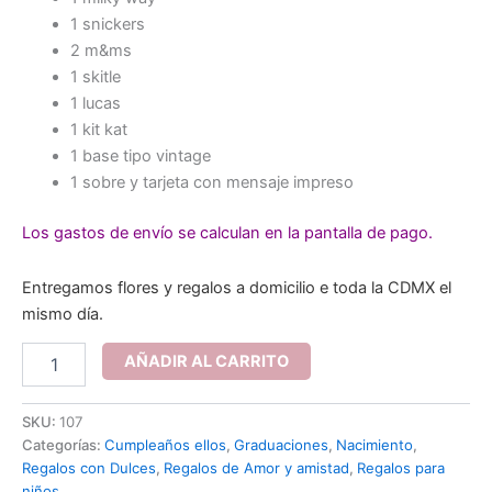
1 snickers
2 m&ms
1 skitle
1 lucas
1 kit kat
1 base tipo vintage
1 sobre y tarjeta con mensaje impreso
Los gastos de envío se calculan en la pantalla de pago.
Entregamos flores y regalos a domicilio e toda la CDMX el
mismo día.
Cajita
AÑADIR AL CARRITO
dulces
sorpresas
cantidad
SKU:
107
Categorías:
Cumpleaños ellos
,
Graduaciones
,
Nacimiento
,
Regalos con Dulces
,
Regalos de Amor y amistad
,
Regalos para
niños