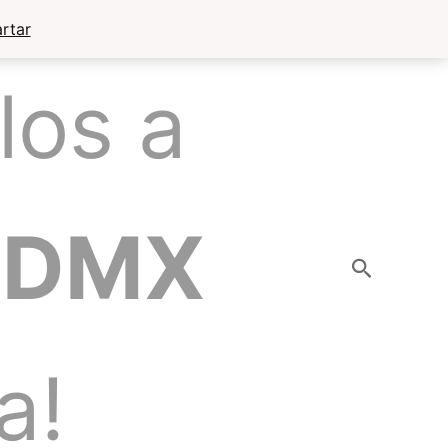
rtar
los a
CDMX
Buscar
a!