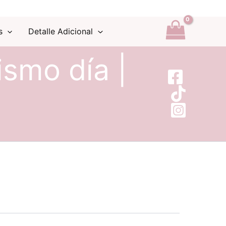
s
Detalle Adicional
ismo día |