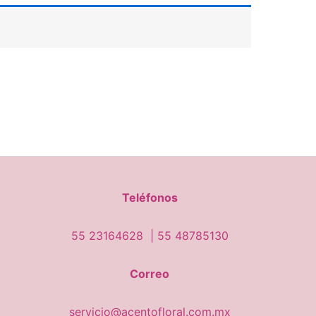
Teléfonos
55 23164628 |
55 48785130
Correo
servicio@acentofloral.com.mx