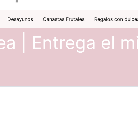
Desayunos
Canastas Frutales
Regalos con dulce
ea | Entrega el m