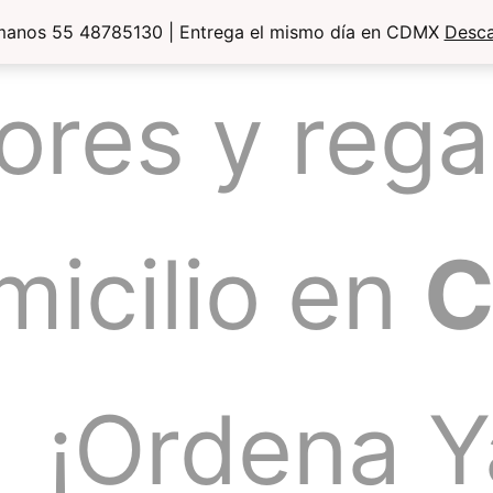
manos 55 48785130 | Entrega el mismo día en CDMX
Desca
lores y rega
micilio en
¡Ordena Y