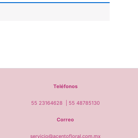
Teléfonos
55 23164628 |
55 48785130
Correo
servicio@acentofloral.com.mx