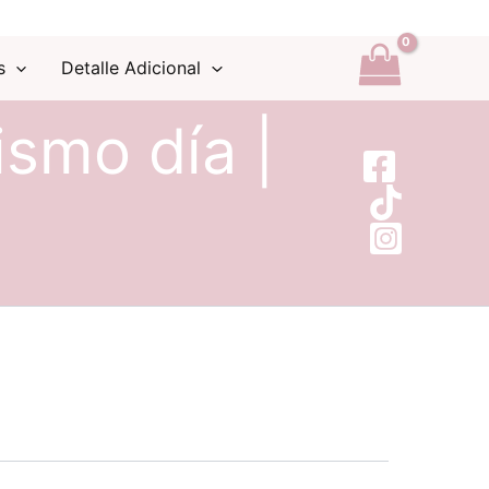
s
Detalle Adicional
ismo día |