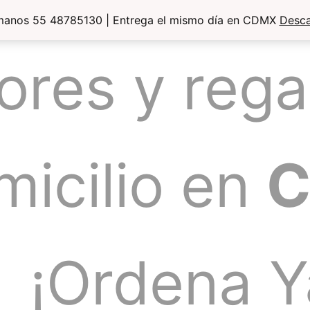
manos 55 48785130 | Entrega el mismo día en CDMX
Desca
lores y rega
micilio en
¡Ordena Y