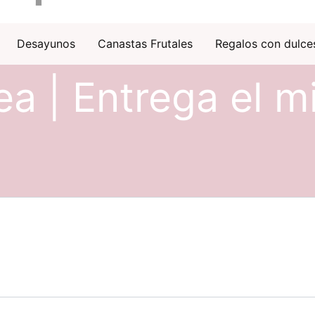
Desayunos
Canastas Frutales
Regalos con dulce
ea | Entrega el m