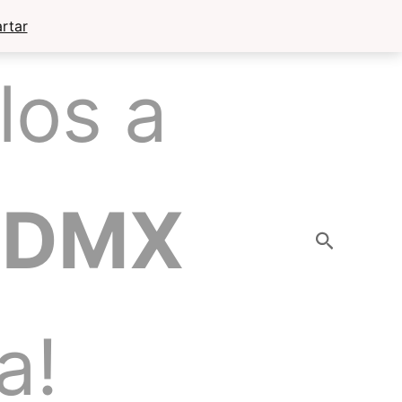
rtar
los a
CDMX
Buscar
a!