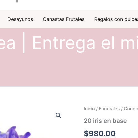
Desayunos
Canastas Frutales
Regalos con dulce
ea | Entrega el m
Inicio
/
Funerales / Condo
20 iris en base
$
980.00