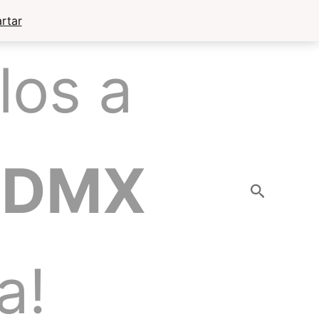
rtar
los a
CDMX
Buscar
a!