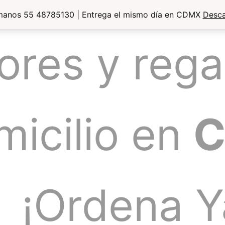
manos 55 48785130 | Entrega el mismo día en CDMX
Desca
lores y rega
micilio en
¡Ordena Y