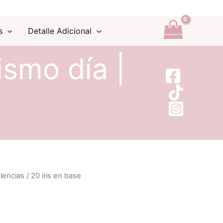
s
Detalle Adicional
ismo día |
lencias
/ 20 iris en base