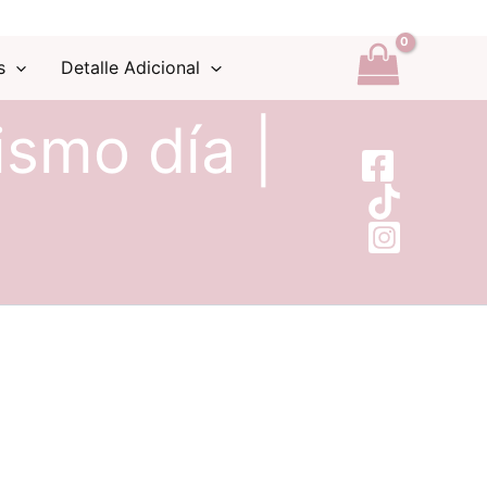
s
Detalle Adicional
ismo día |