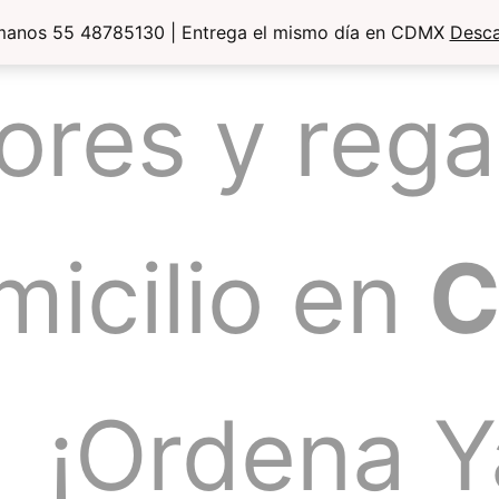
manos 55 48785130 | Entrega el mismo día en CDMX
Desca
lores y rega
micilio en
¡Ordena Y