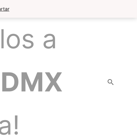
rtar
los a
CDMX
Buscar
a!