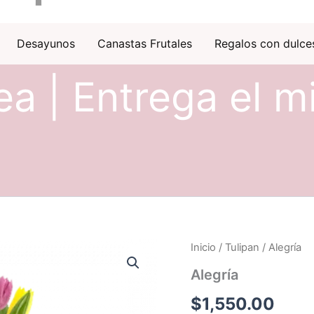
Desayunos
Canastas Frutales
Regalos con dulce
ea | Entrega el m
Inicio
/
Tulipan
/ Alegría
Alegría
$
1,550.00