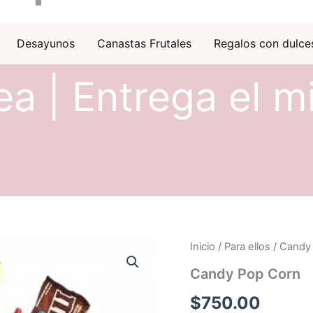
Desayunos
Canastas Frutales
Regalos con dulce
ea | Entrega el m
Inicio
/
Para ellos
/ Candy
Candy Pop Corn
$
750.00