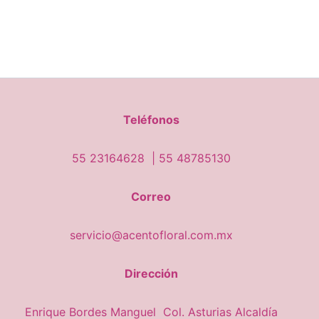
Teléfonos
55 23164628 |
55 48785130
Correo
servicio@acentofloral.com.mx
Dirección
Enrique Bordes Manguel Col. Asturias Alcaldía