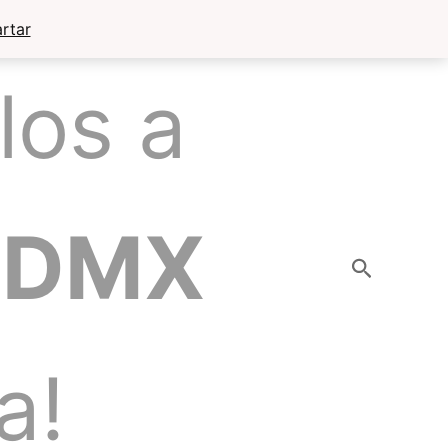
rtar
los a
CDMX
Buscar
a!