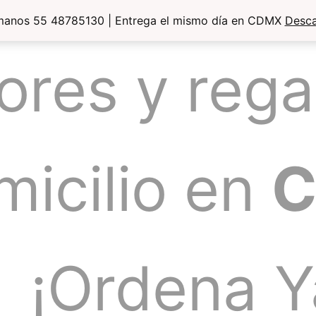
manos 55 48785130 | Entrega el mismo día en CDMX
Desca
lores y rega
micilio en
¡Ordena Y