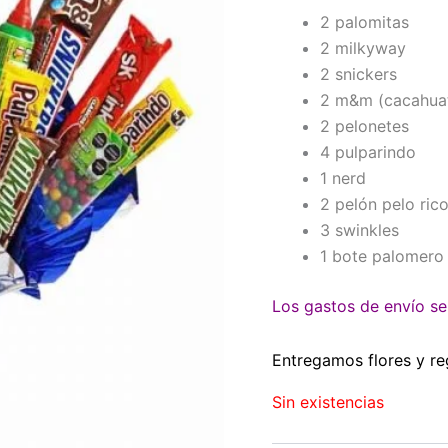
2 palomitas
2 milkyway
2 snickers
2 m&m (cacahuat
2 pelonetes
4 pulparindo
1 nerd
2 pelón pelo ric
3 swinkles
1 bote palomero
Los gastos de envío se 
Entregamos flores y re
Sin existencias