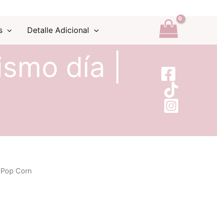
s
Detalle Adicional
ismo día |
 Pop Corn