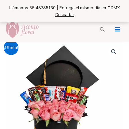
Llámanos 55 48785130 | Entrega el mismo día en CDMX
Descartar
Ir
al
Buscar
contenido
¡Oferta!