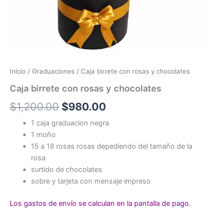
Inicio
/
Graduaciones
/ Caja birrete con rosas y chocolates
Caja birrete con rosas y chocolates
El
El
$
1,200.00
$
980.00
precio
precio
1 caja graduacion negra
1 moño
original
actual
15 a 18 rosas rosas depediendo del tamaño de la
era:
es:
rosa
surtido de chocolates
$1,200.00.
$980.00.
sobre y tarjeta con mensaje impreso
Los gastos de envío se calculan en la pantalla de pago.