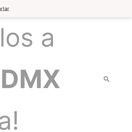
rtar
los a
CDMX
Buscar
a!