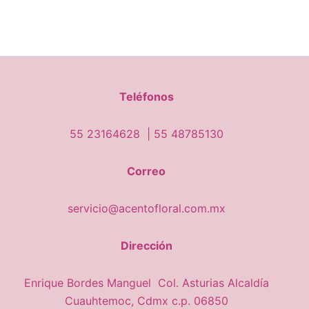
Teléfonos
55 23164628 |
55 48785130
Correo
servicio@acentofloral.com.mx
Dirección
Enrique Bordes Manguel Col. Asturias Alcaldía
Cuauhtemoc, Cdmx c.p. 06850