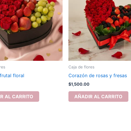
res
Caja de flores
rutal floral
Corazón de rosas y fresas
$
1,500.00
R AL CARRITO
AÑADIR AL CARRITO