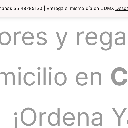
manos 55 48785130 | Entrega el mismo día en CDMX
Desca
lores y rega
micilio en
¡Ordena Y