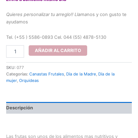
Quieres personalizar tu arreglo!! Llama
nos y con gusto te
ayudamos
Tel. (+55 ) 5586-0893 Cel. 044 (55) 4878-5130
Caja
AÑADIR AL CARRITO
con
frutas
y
SKU:
077
orquidea
Categorías:
Canastas Frutales
,
Día de la Madre
,
Día de la
cantidad
mujer
,
Orquideas
Descripción
Caja con frutas y orquidea / Frutal con orquidea
Las frutas son unos de los alimentos mas nutritivos y