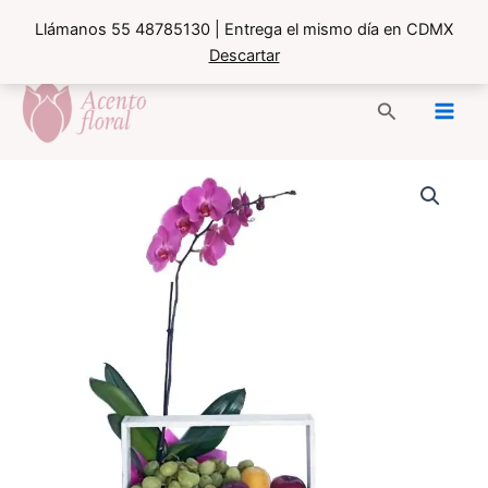
Llámanos 55 48785130 | Entrega el mismo día en CDMX
Descartar
Ir
al
Buscar
contenido