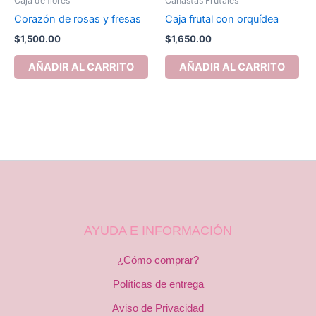
Caja de flores
Canastas Frutales
Corazón de rosas y fresas
Caja frutal con orquídea
$
1,500.00
$
1,650.00
AÑADIR AL CARRITO
AÑADIR AL CARRITO
AYUDA E INFORMACIÓN
¿Cómo comprar?
Políticas de entrega
Aviso de Privacidad