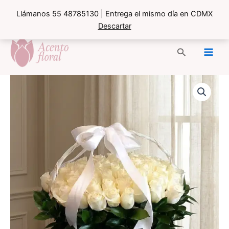
Llámanos 55 48785130 | Entrega el mismo día en CDMX
Descartar
Ir
al
Buscar
contenido