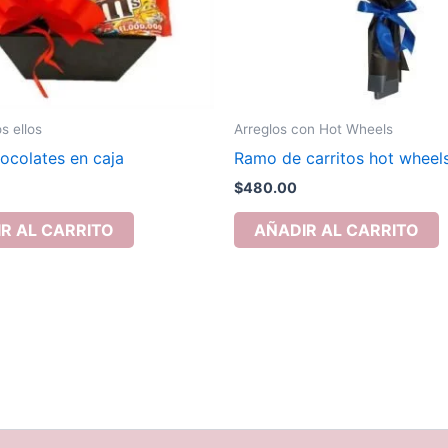
 ellos
Arreglos con Hot Wheels
ocolates en caja
Ramo de carritos hot wheel
$
480.00
R AL CARRITO
AÑADIR AL CARRITO