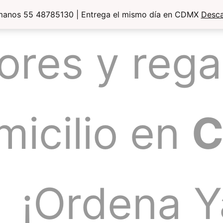
manos 55 48785130 | Entrega el mismo día en CDMX
Desca
lores y rega
micilio en
¡Ordena Y