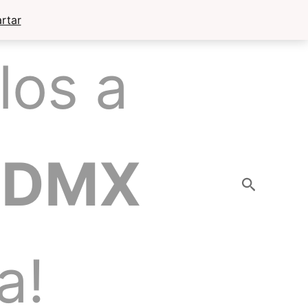
rtar
los a
CDMX
Buscar
a!