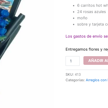
6 carritos hot w
24 rosas azules
moño
sobre y tarjeta 
Los gastos de envío se 
Entregamos flores y re
Ramo
AÑADIR A
de
6
Hot
SKU:
413
Wheels
Categorías:
Arreglos con
con
rosas
azules
cantidad