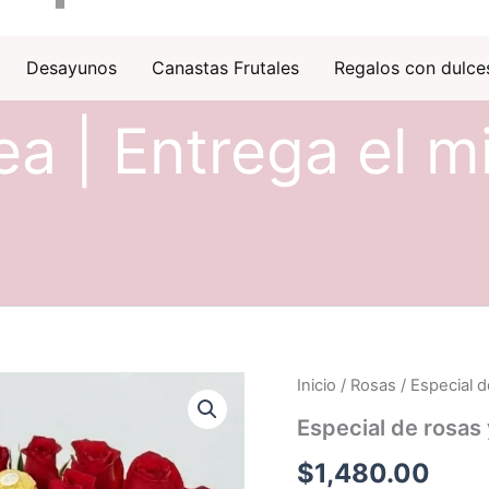
Desayunos
Canastas Frutales
Regalos con dulce
ea | Entrega el m
Inicio
/
Rosas
/ Especial d
Especial de rosas
$
1,480.00