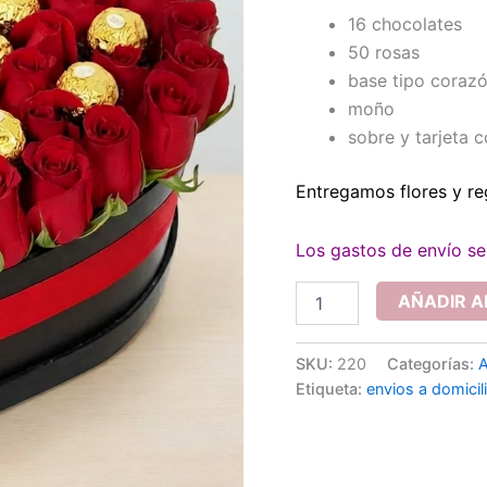
16 chocolates
50 rosas
base tipo coraz
moño
sobre y tarjeta 
Entregamos flores y re
Los gastos de envío se 
Especial
AÑADIR A
de
rosas
y
SKU:
220
Categorías:
A
chocolates
Etiqueta:
envios a domicil
cantidad