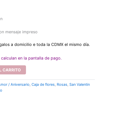
ón
con mensaje impreso
galos a domicilio e toda la CDMX el mismo día.
calculan en la pantalla de pago.
L CARRITO
mor / Aniversario
,
Caja de flores
,
Rosas
,
San Valentin
io