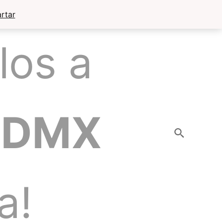
rtar
los a
CDMX
Buscar
a!