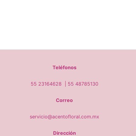
Teléfonos
55 23164628 |
55 48785130
Correo
servicio@acentofloral.com.mx
Dirección