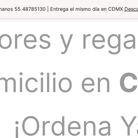
manos 55 48785130 | Entrega el mismo día en CDMX
Desca
lores y rega
micilio en
¡Ordena Y