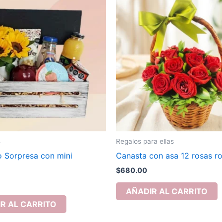
s
Regalos para ellas
 Sorpresa con mini
Canasta con asa 12 rosas ro
s
$
680.00
AÑADIR AL CARRITO
R AL CARRITO