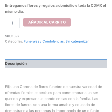
Entregamos flores y regalos a domicilio e toda la CDMX el
mismo día.
í
Corona
AÑADIR AL CARRITO
con
gerberas
blancas
SKU:
397
cantidad
Categorías:
Funerales / Condolencias
,
Sin categorizar
Descripción
Corona con gerberas blancas
Elija una Corona de flores funebre de nuestra variedad de
ofrendas florales especiales para conmemorar a un ser
querido y expresar sus condolencias con la familia. Las
flores de funeral son una forma amable y educada de
demostrarle a las personas la importancia de un difunto