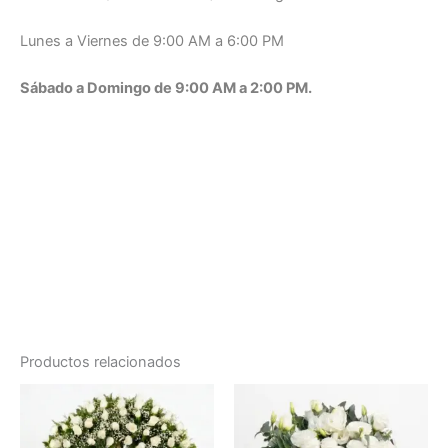
Lunes a Viernes de 9:00 AM a 6:00 PM
Sábado a Domingo de 9:00 AM a 2:00 PM.
Área Metolitana
y Edo. De México.
Funerarias Gayosso – Funerarias García López – Velatorios
del IMSS e ISSSTE – Velatorio Militar – Funerales Uribe –
Uribe Vargas Agencia Funeraria – San Ángel Memorial –
Jardines del Recuerdo – Funeza Servicio Funerarios – Jardín
Guadalupano Servicios Funerarios – Jardines de Oriente –
Latinoamericana Recinto Funeral
Productos relacionados