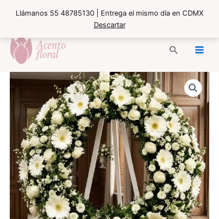
Llámanos 55 48785130 | Entrega el mismo día en CDMX
Descartar
Ir
al
Buscar
contenido