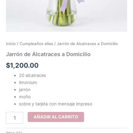
Inicio
/
Cumpleaños ellas
/ Jarrón de Alcatraces a Domicilio
Jarrón de Alcatraces a Domicilio
$
1,200.00
20 alcatraces
limonium
jarrón
moño
sobre y tarjeta con mensaje impreso
Jarrón
AÑADIR AL CARRITO
de
Alcatraces
a