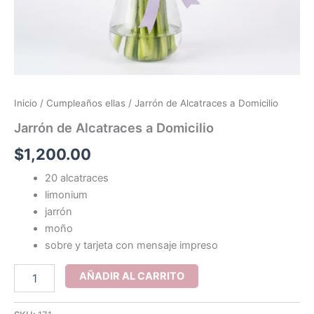
Inicio
/
Cumpleaños ellas
/ Jarrón de Alcatraces a Domicilio
Jarrón de Alcatraces a Domicilio
$
1,200.00
20 alcatraces
limonium
jarrón
moño
sobre y tarjeta con mensaje impreso
Jarrón
AÑADIR AL CARRITO
de
Alcatraces
a