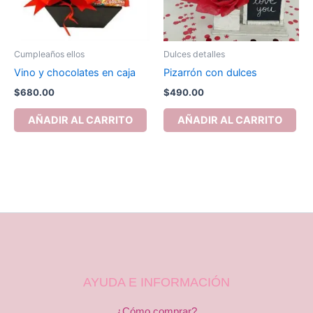
Cumpleaños ellos
Dulces detalles
Vino y chocolates en caja
Pizarrón con dulces
$
680.00
$
490.00
AÑADIR AL CARRITO
AÑADIR AL CARRITO
AYUDA E INFORMACIÓN
¿Cómo comprar?