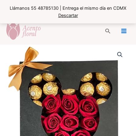
Llámanos 55 48785130 | Entrega el mismo día en CDMX
Descartar
Ir
al
Buscar
contenido