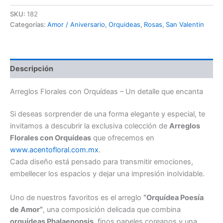
de
Amor
SKU:
182
cantidad
Categorías:
Amor / Aniversario
,
Orquideas
,
Rosas
,
San Valentin
Descripción
Arreglos Florales con Orquídeas – Un detalle que encanta
Si deseas sorprender de una forma elegante y especial, te
invitamos a descubrir la exclusiva colección de
Arreglos
Florales con Orquídeas
que ofrecemos en
www.acentofloral.com.mx
.
Cada diseño está pensado para transmitir emociones,
embellecer los espacios y dejar una impresión inolvidable.
Uno de nuestros favoritos es el arreglo
“Orquídea Poesía
de Amor”
, una composición delicada que combina
orquídeas Phalaenopsis
, finos papeles coreanos y una