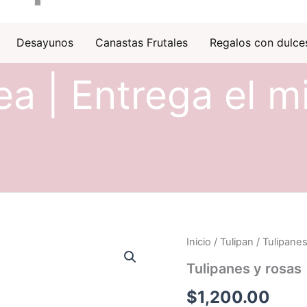
Desayunos
Canastas Frutales
Regalos con dulce
ea | Entrega el m
Inicio
/
Tulipan
/ Tulipanes
Tulipanes y rosas
$
1,200.00