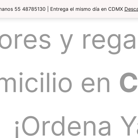
manos 55 48785130 | Entrega el mismo día en CDMX
Desca
lores y rega
micilio en
¡Ordena Y