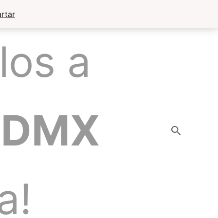
rtar
los a
CDMX
Buscar
a!