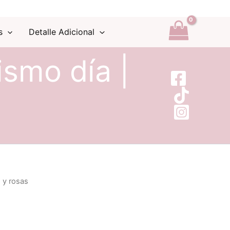
s
Detalle Adicional
ismo día |
 y rosas