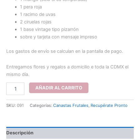
1 pera roja
1 racimo de uvas
2 ciruelas rojas
1 base vintage tipo pizarrón
sobre y tarjeta con mensaje impreso
Los gastos de envío se calculan en la pantalla de pago.
Entregamos flores y regalos a domicilio e toda la CDMX el
mismo día.
Mini
AÑADIR AL CARRITO
frutal
en
caja
SKU:
091
Categorías:
Canastas Frutales
,
Recupérate Pronto
cantidad
Descripción