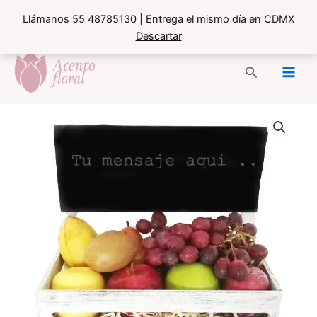
Llámanos 55 48785130 | Entrega el mismo día en CDMX
Descartar
Ir
al
Buscar
contenido