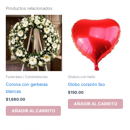
Productos relacionados
Funerales / Condolencias
Globos con helio
Corona con gerberas
Globo corazón liso
blancas
$
150.00
$
1,680.00
AÑADIR AL CARRITO
AÑADIR AL CARRITO