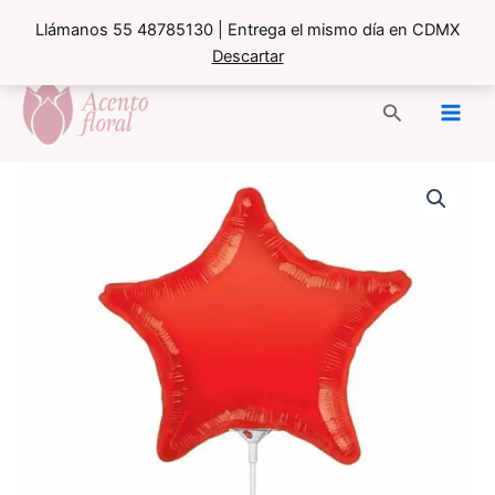
Llámanos 55 48785130 | Entrega el mismo día en CDMX
Descartar
Ir
al
Buscar
contenido