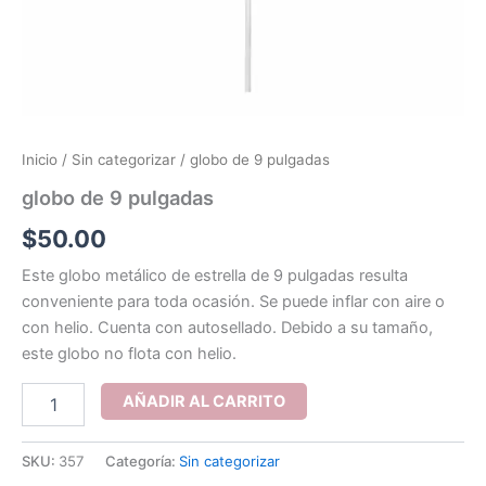
Inicio
/
Sin categorizar
/ globo de 9 pulgadas
globo de 9 pulgadas
$
50.00
Este globo metálico de estrella de 9 pulgadas resulta
conveniente para toda ocasión. Se puede inflar con aire o
con helio. Cuenta con autosellado. Debido a su tamaño,
este globo no flota con helio.
globo
AÑADIR AL CARRITO
de
9
pulgadas
SKU:
357
Categoría:
Sin categorizar
cantidad