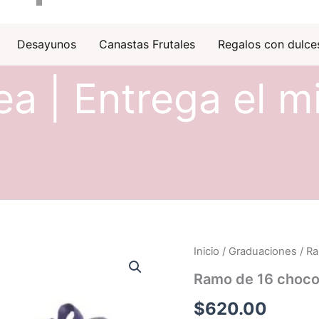
Desayunos
Canastas Frutales
Regalos con dulce
ea | Entrega el m
Inicio
/
Graduaciones
/ Ra
Ramo de 16 chocol
$
620.00