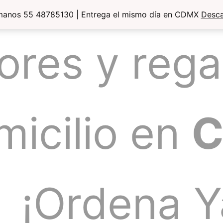
manos 55 48785130 | Entrega el mismo día en CDMX
Desca
lores y rega
micilio en
¡Ordena Y