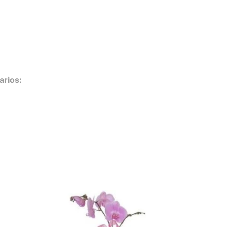
arios: