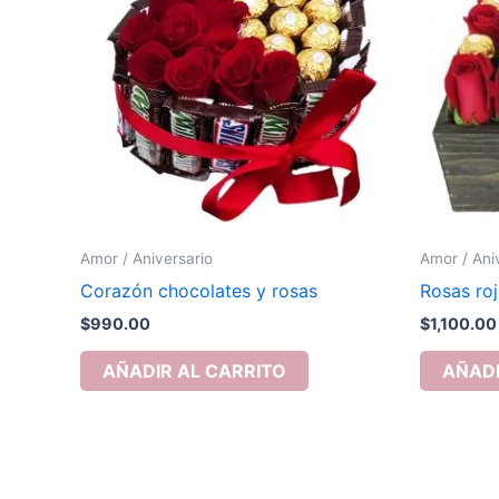
Amor / Aniversario
Amor / Ani
Corazón chocolates y rosas
Rosas ro
$
990.00
$
1,100.00
AÑADIR AL CARRITO
AÑADI