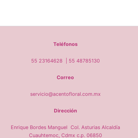
Teléfonos
55 23164628 |
55 48785130
Correo
servicio@acentofloral.com.mx
Dirección
Enrique Bordes Manguel Col. Asturias Alcaldía
Cuauhtemoc, Cdmx c.p. 06850