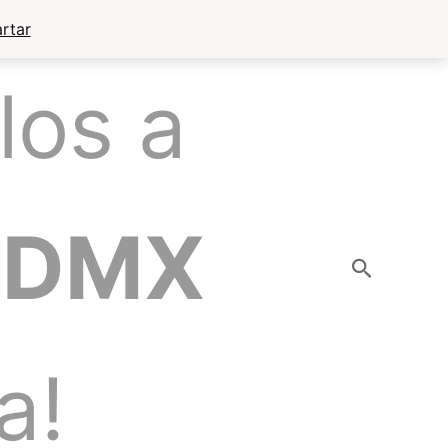
rtar
los a
CDMX
Buscar
a!