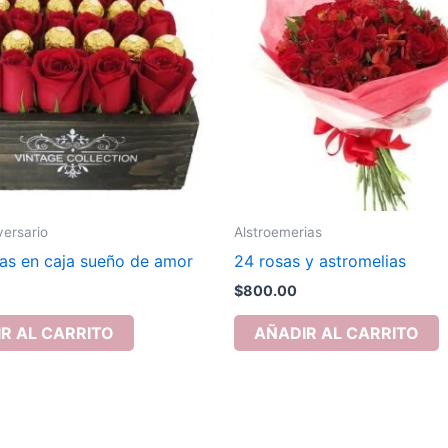
versario
Alstroemerias
jas en caja sueño de amor
24 rosas y astromelias
$
800.00
R AL CARRITO
AÑADIR AL CARRITO