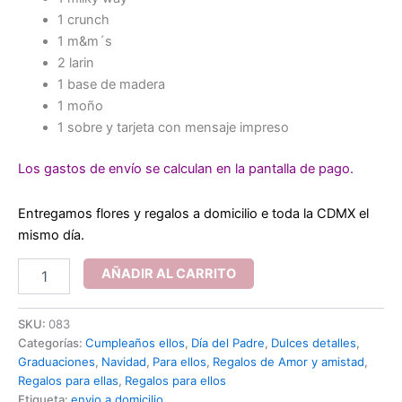
1 crunch
1 m&m´s
2 larin
1 base de madera
1 moño
1 sobre y tarjeta con mensaje impreso
Los gastos de envío se calculan en la pantalla de pago.
Entregamos flores y regalos a domicilio e toda la CDMX el
mismo día.
Vino
AÑADIR AL CARRITO
y
chocolates
en
SKU:
083
caja
Categorías:
Cumpleaños ellos
,
Día del Padre
,
Dulces detalles
,
cantidad
Graduaciones
,
Navidad
,
Para ellos
,
Regalos de Amor y amistad
,
Regalos para ellas
,
Regalos para ellos
Etiqueta:
envio a domicilio