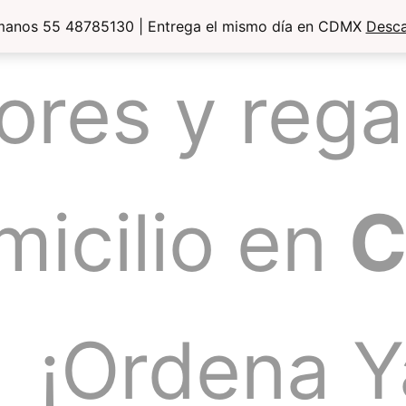
manos 55 48785130 | Entrega el mismo día en CDMX
Desca
lores y rega
micilio en
¡Ordena Y