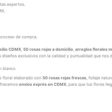
tas expertos.
MX.
 proceso de compra.
icilio CDMX
,
50 rosas rojas a domicilio
,
arreglos florales 
s diseños exclusivos con la calidad y puntualidad que nos d
n blanco
o floral elaborado con
50 rosas rojas frescas
, follaje natu
frecemos
envíos exprés en CDMX
, para que tus flores ll