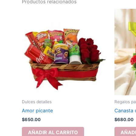
Productos relacionados
Dulces detalles
Regalos pa
Amor picante
Canasta c
$
650.00
$
680.00
AÑADIR AL CARRITO
AÑADI