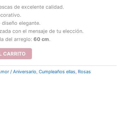
rescas de excelente calidad.
ecorativo.
 diseño elegante.
izada con el mensaje de tu elección.
a del arreglo:
60 cm
.
L CARRITO
mor / Aniversario
,
Cumpleaños ellas
,
Rosas