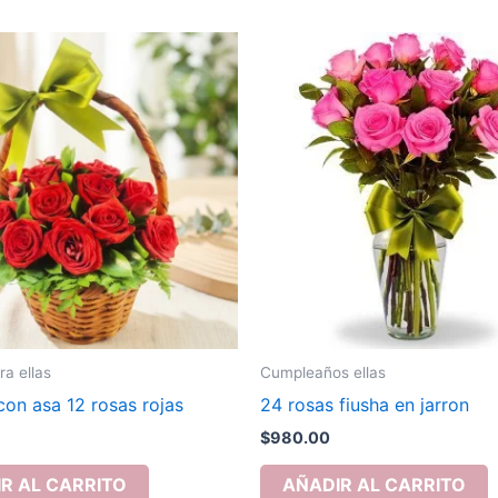
ra ellas
Cumpleaños ellas
on asa 12 rosas rojas
24 rosas fiusha en jarron
$
980.00
R AL CARRITO
AÑADIR AL CARRITO