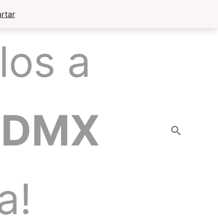
rtar
los a
CDMX
Buscar
a!