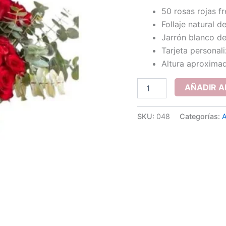
50 rosas rojas f
Follaje natural d
Jarrón blanco de
Tarjeta personal
Altura aproximad
50
AÑADIR A
Rosas
Rojas
en
SKU:
048
Categorías:
A
Jarrón
Blanco
cantidad