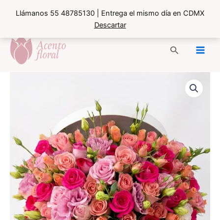
Llámanos 55 48785130 | Entrega el mismo día en CDMX
Descartar
Ir
al
Buscar
contenido